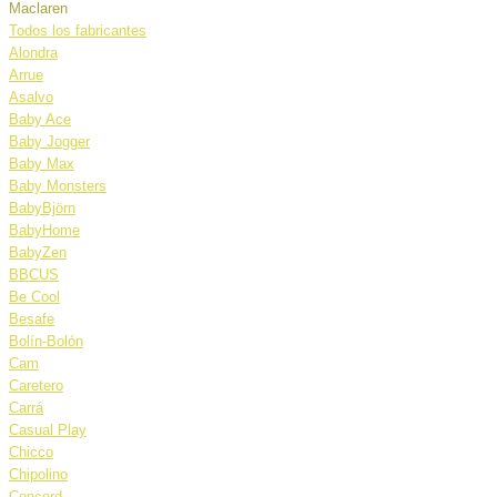
Maclaren
Todos los fabricantes
Alondra
Arrue
Asalvo
Baby Ace
Baby Jogger
Baby Max
Baby Monsters
BabyBjörn
BabyHome
BabyZen
BBCUS
Be Cool
Besafe
Bolín-Bolón
Cam
Caretero
Carrá
Casual Play
Chicco
Chipolino
Concord