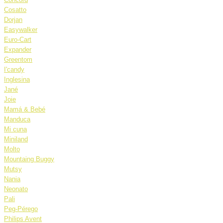
Cosatto
Dorjan
Easywalker
Euro-Cart
Expander
Greentom
I'candy
Inglesina
Jané
Joie
Mamá & Bebé
Manduca
Mi cuna
Miniland
Molto
Mountaing Buggy
Mutsy
Nania
Neonato
Pali
Peg-Pérego
Philips Avent