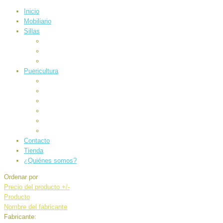
Inicio
Mobiliario
Sillas
Auto
Carrocería
Paseo
Puericultura
Alimentación
Baño e higiene
Canastilla
Electrónicos
Juegos
Sueños
Contacto
Tienda
¿Quiénes somos?
Ordenar por
Precio del producto +/-
Producto
Nombre del fabricante
Fabricante: