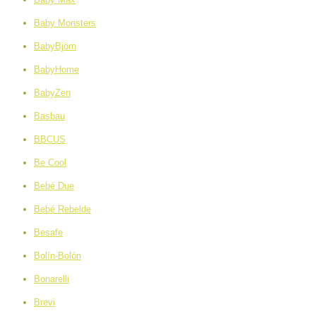
Baby Monsters
BabyBjörn
BabyHome
BabyZen
Basbau
BBCUS
Be Cool
Bebé Due
Bebé Rebelde
Besafe
Bolín-Bolón
Bonarelli
Brevi