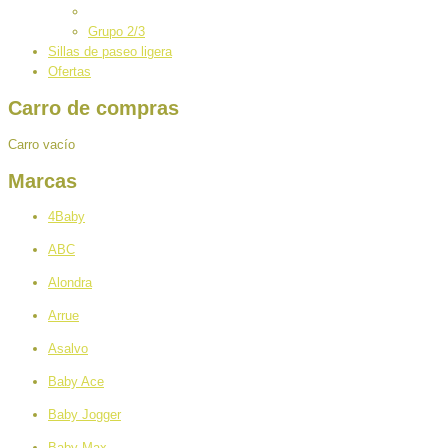
Grupo 2/3
Sillas de paseo ligera
Ofertas
Carro de compras
Carro vacío
Marcas
4Baby
ABC
Alondra
Arrue
Asalvo
Baby Ace
Baby Jogger
Baby Max