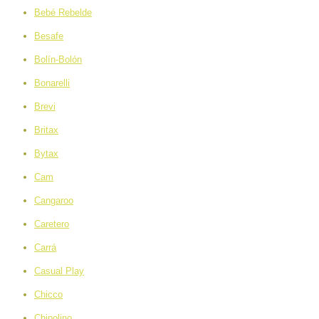
Bebé Rebelde
Besafe
Bolín-Bolón
Bonarelli
Brevi
Britax
Bytax
Cam
Cangaroo
Caretero
Carrá
Casual Play
Chicco
Chipolino