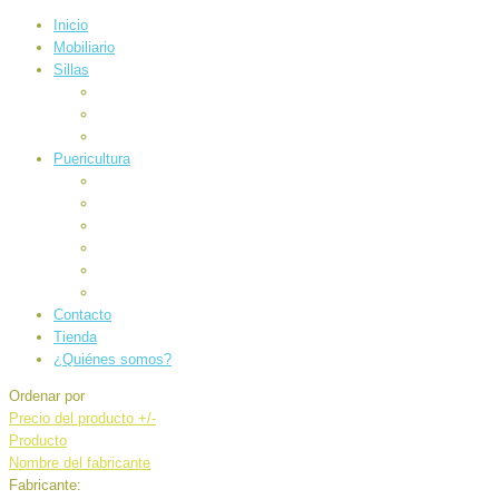
Inicio
Mobiliario
Sillas
Auto
Carrocería
Paseo
Puericultura
Alimentación
Baño e higiene
Canastilla
Electrónicos
Juegos
Sueños
Contacto
Tienda
¿Quiénes somos?
Ordenar por
Precio del producto +/-
Producto
Nombre del fabricante
Fabricante: