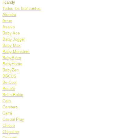
I'candy
Todos los fabricantes
Alondra
Arrue
Asalvo
Baby Ace
Baby Jogger
Baby Max
Baby Monsters
BabyBjörn
BabyHome
BabyZen
BBCUS
Be Cool
Besafe
Bolín-Bolón
Cam
Caretero
Carrá
Casual Play
Chicco
Chipolino
Concord