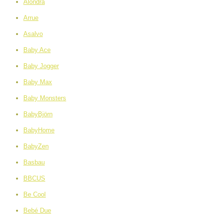
Alondra
Arrue
Asalvo
Baby Ace
Baby Jogger
Baby Max
Baby Monsters
BabyBjörn
BabyHome
BabyZen
Basbau
BBCUS
Be Cool
Bebé Due